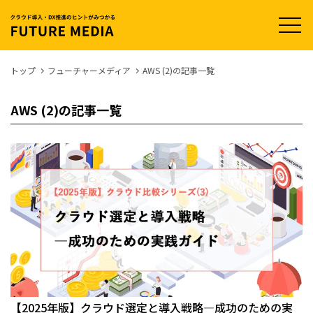
t
o
g
g
l
トップ
フューチャーメディア
AWS (2)の記事一覧
e
n
a
AWS (2)の記事一覧
v
i
g
a
t
i
o
n
【2025年版】クラウド選定と導入戦略―成功のための実