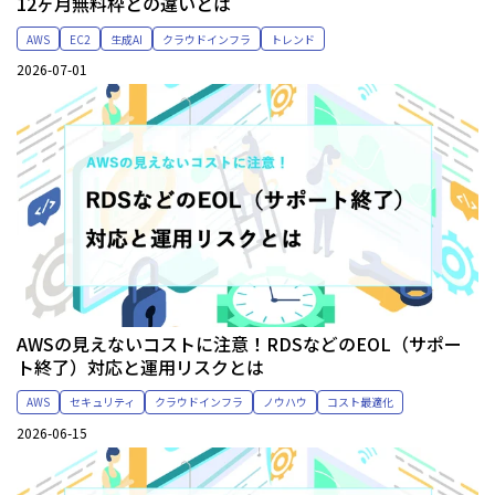
12ヶ月無料枠との違いとは
AWS
EC2
生成AI
クラウドインフラ
トレンド
2026-07-01
AWSの見えないコストに注意！RDSなどのEOL（サポー
ト終了）対応と運用リスクとは
AWS
セキュリティ
クラウドインフラ
ノウハウ
コスト最適化
2026-06-15