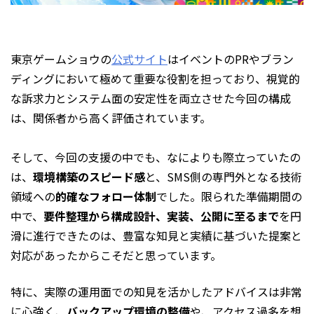
東京ゲームショウの
公式サイト
はイベントのPRやブラン
ディングにおいて極めて重要な役割を担っており、視覚的
な訴求力とシステム面の安定性を両立させた今回の構成
は、関係者から高く評価されています。
そして、今回の支援の中でも、なによりも際立っていたの
は、
環境構築のスピード感
と、SMS側の専門外となる技術
領域への
的確なフォロー体制
でした。限られた準備期間の
中で、
要件整理から構成設計、実装、公開に至るまで
を円
滑に進行できたのは、豊富な知見と実績に基づいた提案と
対応があったからこそだと思っています。
特に、実際の運用面での知見を活かしたアドバイスは非常
に心強く、
バックアップ環境の整備
や、アクセス過多を想