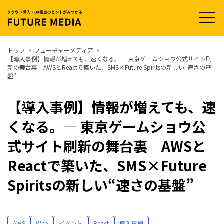
t
o
g
g
l
トップ
フューチャーメディア
e
【導入事例】情報が増えても、速くなる。— 東京ゲームショウ公式サイト刷
n
新の舞台裏 AWSとReactで築いた、SMS×Future Spiritsの新しい“速さの基
a
盤”
v
i
g
a
【導入事例】情報が増えても、速
t
i
くなる。— 東京ゲームショウ公
o
n
式サイト刷新の舞台裏 AWSと
Reactで築いた、SMS×Future
Spiritsの新しい“速さの基盤”
AWS
Web
イベント
React
導入事例