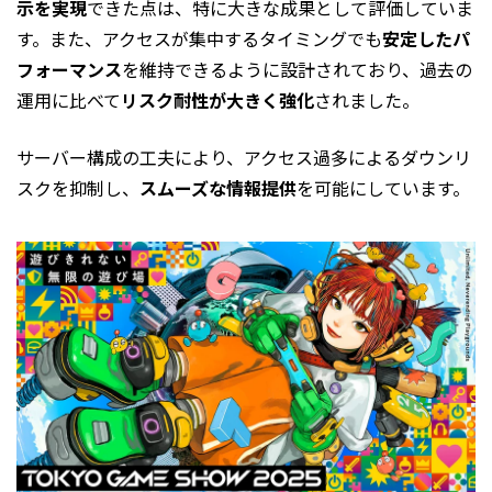
示を実現
できた点は、特に大きな成果として評価していま
す。また、アクセスが集中するタイミングでも
安定したパ
フォーマンス
を維持できるように設計されており、過去の
運用に比べて
リスク耐性が大きく強化
されました。
サーバー構成の工夫により、アクセス過多によるダウンリ
スクを抑制し、
スムーズな情報提供
を可能にしています。