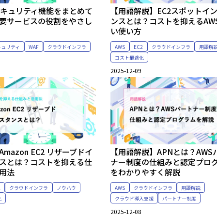
セキュリティ機能をまとめて
【用語解説】EC2スポットイ
要サービスの役割をやさし
ンスとは？コストを抑えるAW
い使い方
キュリティ
WAF
クラウドインフラ
AWS
EC2
クラウドインフラ
用語解
コスト最適化
2025-12-09
mazon EC2 リザーブドイ
【用語解説】APNとは？AWS
スとは？コストを抑える仕
ナー制度の仕組みと認定プロ
用法
をわかりやすく解説
2
クラウドインフラ
ノウハウ
AWS
クラウドインフラ
用語解説
化
クラウド導入支援
パートナー制度
2025-12-08