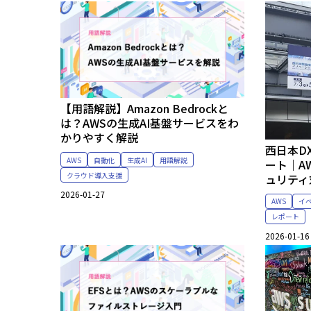
【用語解説】Amazon Bedrockと
は？AWSの生成AI基盤サービスをわ
かりやすく解説
西日本D
AWS
自動化
生成AI
用語解説
ート｜A
クラウド導入支援
ュリティ
2026-01-27
AWS
イ
レポート
2026-01-16