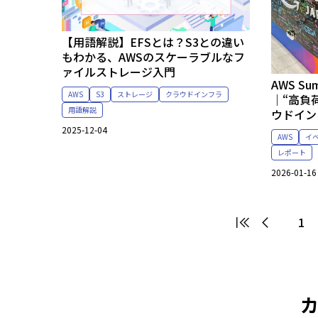
【用語解説】EFSとは？S3との違い
もわかる、AWSのスケーラブルなフ
ァイルストレージ入門
AWS Su
AWS
S3
ストレージ
クラウドインフラ
｜“高負
用語解説
ウドイン
2025-12-04
AWS
イ
レポート
2026-01-16
1