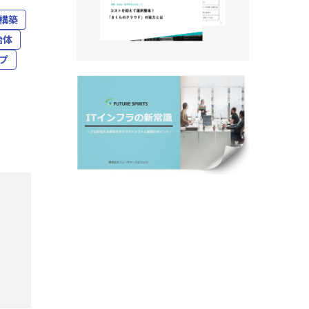
構築
治体
プ