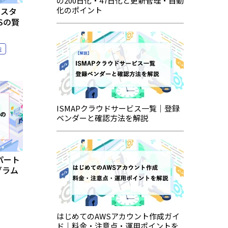
の200日化・47日化と更新管理・自動
化のポイント
ンスタ
Sの賢
説
ISMAPクラウドサービス一覧｜登録
ベンダーと確認方法を解説
パート
グラム
はじめてのAWSアカウント作成ガイ
ド｜料金・注意点・運用ポイントを