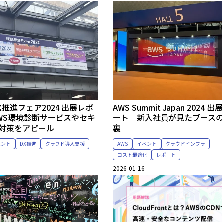
X推進フェア2024 出展レポ
AWS Summit Japan 2024 
WS環境診断サービスやセキ
ート｜新入社員が見たブース
対策をアピール
裏
ベント
DX推進
クラウド導入支援
AWS
イベント
クラウドインフラ
コスト最適化
レポート
2026-01-16