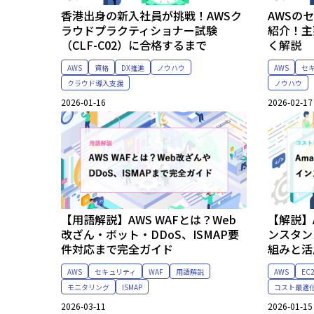
香港出身の新入社員が挑戦！AWSク
AWSの
ラウドプラクティショナー試験
紹介！主
（CLF-C02）に合格するまで
く解説
AWS
資格
DX推進
ノウハウ
AWS
セ
クラウド導入支援
ノウハウ
2026-01-16
2026-02-17
【用語解説】AWS WAFとは？Web
【解説】A
改ざん・ボット・DDoS、ISMAP要
ンスタン
件対応まで完全ガイド
組みと活
AWS
セキュリティ
WAF
用語解説
AWS
EC
モニタリング
ISMAP
コスト最適
2026-03-11
2026-01-15