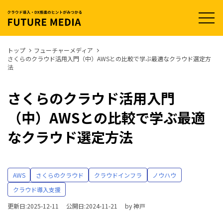
t
o
g
g
l
トップ
フューチャーメディア
e
さくらのクラウド活用入門（中）AWSとの比較で学ぶ最適なクラウド選定方
n
法
a
v
i
g
さくらのクラウド活用入門
a
t
（中）AWSとの比較で学ぶ最適
i
o
n
なクラウド選定方法
AWS
さくらのクラウド
クラウドインフラ
ノウハウ
クラウド導入支援
更新日:2025-12-11
公開日:2024-11-21
by
神戸