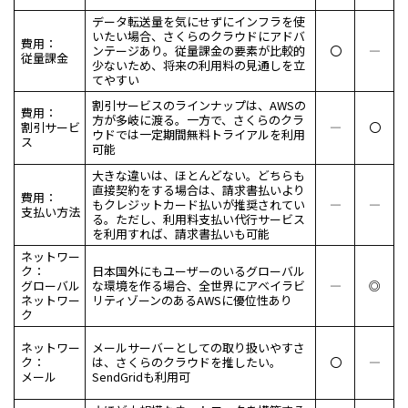
データ転送量を気にせずにインフラを使
いたい場合、さくらのクラウドにアドバ
費用：
ンテージあり。従量課金の要素が比較的
〇
―
従量課金
少ないため、将来の利用料の見通しを立
てやすい
割引サービスのラインナップは、AWSの
費用：
方が多岐に渡る。一方で、さくらのクラ
割引サービ
―
〇
ウドでは一定期間無料トライアルを利用
ス
可能
大きな違いは、ほとんどない。どちらも
直接契約をする場合は、請求書払いより
費用：
もクレジットカード払いが推奨されてい
―
―
支払い方法
る。ただし、利用料支払い代行サービス
を利用すれば、請求書払いも可能
ネットワー
ク：
日本国外にもユーザーのいるグローバル
グローバル
な環境を作る場合、全世界にアベイラビ
―
◎
ネットワー
リティゾーンのあるAWSに優位性あり
ク
ネットワー
メールサーバーとしての取り扱いやすさ
ク：
は、さくらのクラウドを推したい。
〇
―
メール
SendGridも利用可