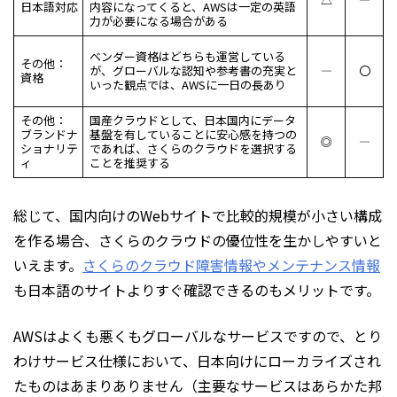
日本語対応
内容になってくると、AWSは一定の英語
力が必要になる場合がある
ベンダー資格はどちらも運営している
その他：
が、グローバルな認知や参考書の充実と
―
〇
資格
いった観点では、AWSに一日の長あり
その他：
国産クラウドとして、日本国内にデータ
ブランドナ
基盤を有していることに安心感を持つの
◎
―
ショナリテ
であれば、さくらのクラウドを選択する
ィ
ことを推奨する
総じて、国内向けのWebサイトで比較的規模が小さい構成
を作る場合、さくらのクラウドの優位性を生かしやすいと
いえます。
さくらのクラウド障害情報やメンテナンス情報
も日本語のサイトよりすぐ確認できるのもメリットです。
AWSはよくも悪くもグローバルなサービスですので、とり
わけサービス仕様において、日本向けにローカライズされ
たものはあまりありません（主要なサービスはあらかた邦