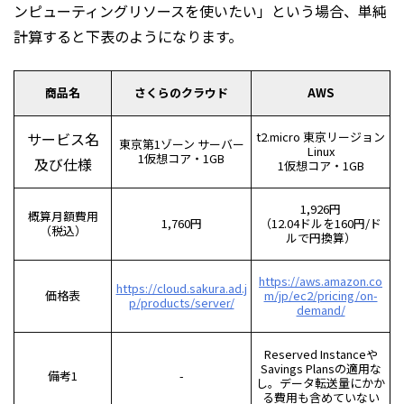
ンピューティングリソースを使いたい」という場合、単純
計算すると下表のようになります。
商品名
さくらのクラウド
AWS
サービス名
t2.micro 東京リージョン
東京第1ゾーン サーバー
Linux
1仮想コア・1GB
及び仕様
1仮想コア・1GB
1,926円
概算月額費用
1,760円
（12.04ドルを160円/ド
（税込）
ルで円換算）
https://aws.amazon.co
https://cloud.sakura.ad.j
価格表
m/jp/ec2/pricing/on-
p/products/server/
demand/
Reserved Instanceや
Savings Plansの適用な
備考1
-
し。データ転送量にかか
る費用も含めていない