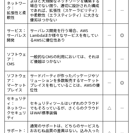
よほど大規模なネットワークを構築する
ネットワー
場合でない限り、適切に設計された構成
ク：
であれば、拡張性（スケーラビリティ）
―
―
拡張性と柔
や柔軟性（エラスティシティ）に大きな
軟性
優劣はつかない
サービス：
サーバレス開発を行う場合、AWS
サーバレス
Lambdaほか様々なサービスを有してい
―
◎
開発
るAWSに優位性あり
ソフトウェ
一般的なCMSの利用においては、それほ
ア：
―
―
ど優越はつかない
CMS
ソフトウェ
サードパーティが作ったパッケージやソ
ア：
リューションを多数販売するマーケット
―
◎
マーケット
プレイスを有していることは、AWSの優
プレイス
位性
セキュリテ
ィ：
セキュリティツールはいずれのクラウド
ネットワー
でもそろっているが、さくらのクラウド
△
―
クセキュリ
はWAF標準装備
ティ
通常のサポートは、どちらのサービスも
サポート：
おおむね品質の差異はない。込み入った
△
―