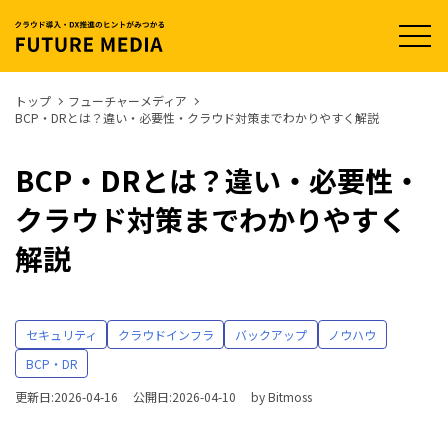
t
o
g
g
l
トップ
フューチャーメディア
e
BCP・DRとは？違い・必要性・クラウド対策までわかりやすく解説
n
a
v
i
BCP・DRとは？違い・必要性・
g
a
クラウド対策までわかりやすく
t
i
o
解説
n
セキュリティ
クラウドインフラ
バックアップ
ノウハウ
BCP・DR
更新日:2026-04-16
公開日:2026-04-10
by
Bitmoss