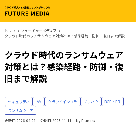
t
o
g
g
l
トップ
フューチャーメディア
e
クラウド時代のランサムウェア対策とは？感染経路・防御・復旧まで解説
n
a
v
i
クラウド時代のランサムウェア
g
a
対策とは？感染経路・防御・復
t
i
o
旧まで解説
n
セキュリティ
IAM
クラウドインフラ
ノウハウ
BCP・DR
ランサムウェア
更新日:2026-04-21
公開日:2025-11-11
by
Bitmoss