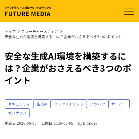
t
o
g
g
l
トップ
フューチャーメディア
e
安全な生成AI環境を構築するには？企業がおさえるべき3つのポイント
n
a
v
i
安全な生成AI環境を構築するに
g
a
は？企業がおさえるべき3つのポ
t
i
o
イント
n
セキュリティ
生成AI
クラウドインフラ
ノウハウ
サーバー
ガバナンス
更新日:2026-06-05
公開日:2026-06-05
by
Bitmoss