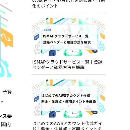
の200日化・47日化と更新管理・自動
化のポイント
ISMAPクラウドサービス一覧｜登録
ベンダーと確認方法を解説
・予算
す。
ンス要
はじめてのAWSアカウント作成ガイ
、国内
ド｜料金・注意点・運用ポイントを