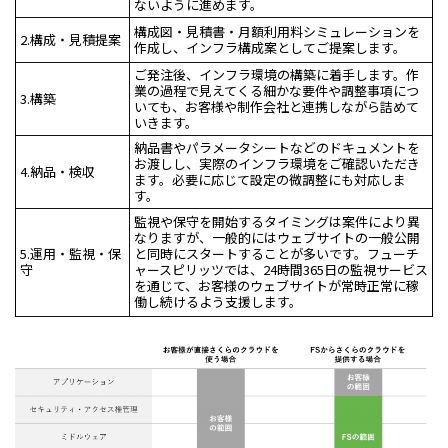
ないように進めます。
構成図・見積書・月額利用料シミュレーションを
2.構成・見積提案
作成し、インフラ構成案としてご提案します。
ご発注後、インフラ環境の構築に着手します。作
業の過程で見えてくる細かな要件や調整事項につ
3.構築
いても、お客様や制作会社と連携しながら詰めて
いきます。
納品書やパラメータシートなどのドキュメントを
お渡しし、実際のインフラ環境をご確認いただき
4.納品・検収
ます。必要に応じて設定の微調整にも対応しま
す。
監視や保守を開始するタイミングは案件により異
なりますが、一般的にはウェブサイトの一般公開
5.運用・監視・保
と同時にスタートすることが多いです。フューチ
守
ャースピリッツでは、24時間365日の監視サービス
を通じて、お客様のウェブサイトが常時正常に稼
働し続けるよう支援します。