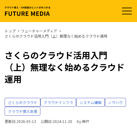
t
o
g
g
l
トップ
フューチャーメディア
e
さくらのクラウド活用入門（上）無理なく始めるクラウド運用
n
a
v
i
さくらのクラウド活用入門
g
a
（上）無理なく始めるクラウド
t
i
o
運用
n
さくらのクラウド
クラウドインフラ
システム構築
ノウハウ
クラウド導入支援
更新日:2026-05-13
公開日:2024-11-20
by
神戸