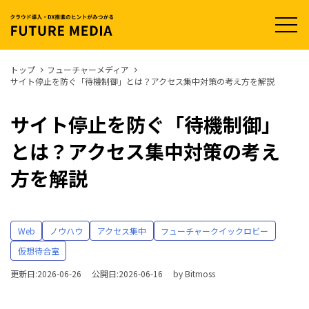
t
o
g
g
l
トップ
フューチャーメディア
e
サイト停止を防ぐ「待機制御」とは？アクセス集中対策の考え方を解説
n
a
v
i
サイト停止を防ぐ「待機制御」
g
a
とは？アクセス集中対策の考え
t
i
o
方を解説
n
Web
ノウハウ
アクセス集中
フューチャークイックロビー
仮想待合室
更新日:2026-06-26
公開日:2026-06-16
by
Bitmoss