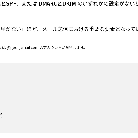
CとSPF
、または
DMARCとDKIM
のいずれかの設定がない
が届かない」ほど、メール送信における重要な要素となって
たは @googlemail.com のアカウントが該当します。
術