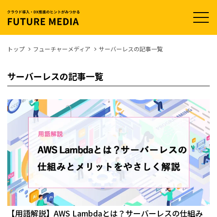
t
o
g
g
l
トップ
フューチャーメディア
サーバーレスの記事一覧
e
n
a
サーバーレスの記事一覧
v
i
g
a
t
i
o
n
【用語解説】AWS Lambdaとは？サーバーレスの仕組み