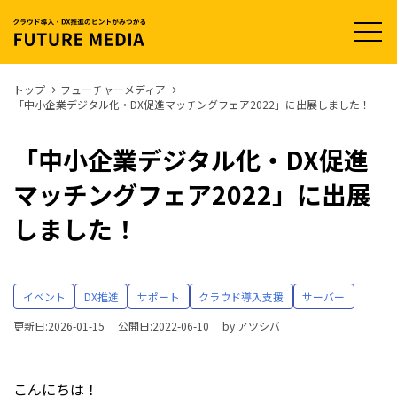
t
o
g
g
l
トップ
フューチャーメディア
e
「中小企業デジタル化・DX促進マッチングフェア2022」に出展しました！
n
a
v
i
「中小企業デジタル化・DX促進
g
a
マッチングフェア2022」に出展
t
i
o
しました！
n
イベント
DX推進
サポート
クラウド導入支援
サーバー
更新日:2026-01-15
公開日:2022-06-10
by
アツシバ
こんにちは！